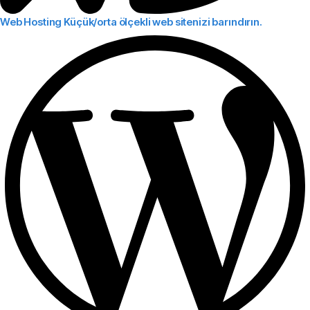
Web Hosting
Küçük/orta ölçekli web sitenizi barındırın.