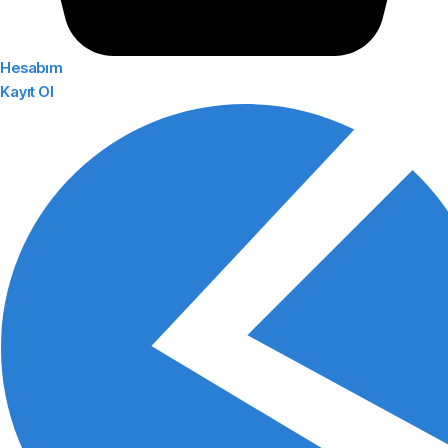
Hesabım
Kayıt Ol