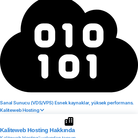
Sanal Sunucu (VDS/VPS)
Esnek kaynaklar, yüksek performans.
Kaliteweb Hosting
Kaliteweb Hosting Hakkında