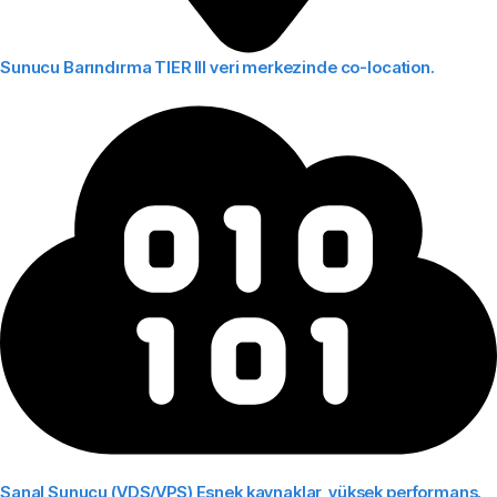
Sunucu Barındırma
TIER III veri merkezinde co-location.
Sanal Sunucu (VDS/VPS)
Esnek kaynaklar, yüksek performans.