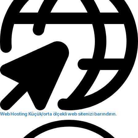
Web Hosting
Küçük/orta ölçekli web sitenizi barındırın.