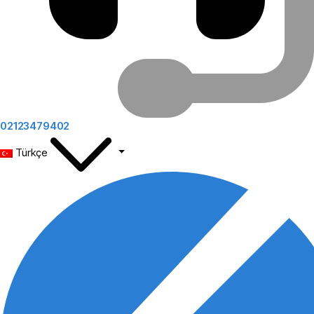
02123479402
Türkçe