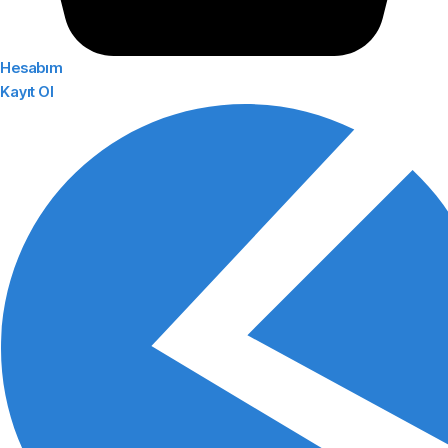
Hesabım
Kayıt Ol