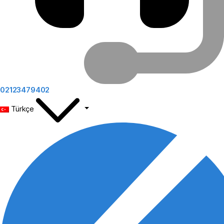
02123479402
Türkçe