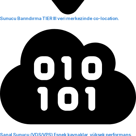
Sunucu Barındırma
TIER III veri merkezinde co-location.
Sanal Sunucu (VDS/VPS)
Esnek kaynaklar, yüksek performans.