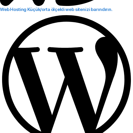
Web Hosting
Küçük/orta ölçekli web sitenizi barındırın.