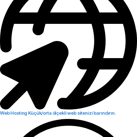
Web Hosting
Küçük/orta ölçekli web sitenizi barındırın.