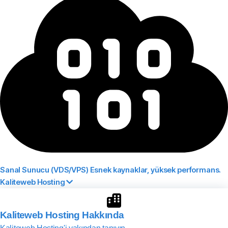
Sanal Sunucu (VDS/VPS)
Esnek kaynaklar, yüksek performans.
Kaliteweb Hosting
Kaliteweb Hosting Hakkında