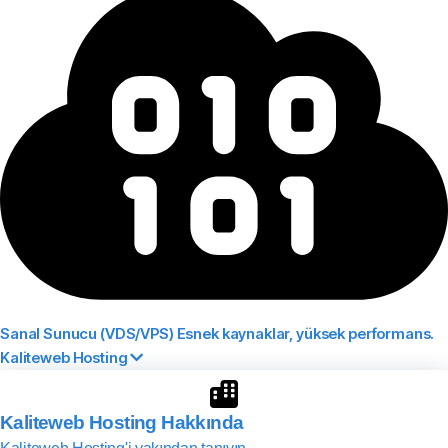
Sanal Sunucu (VDS/VPS)
Esnek kaynaklar, yüksek performans.
Kaliteweb Hosting
Kaliteweb Hosting Hakkında