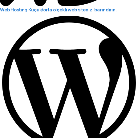
Web Hosting
Küçük/orta ölçekli web sitenizi barındırın.