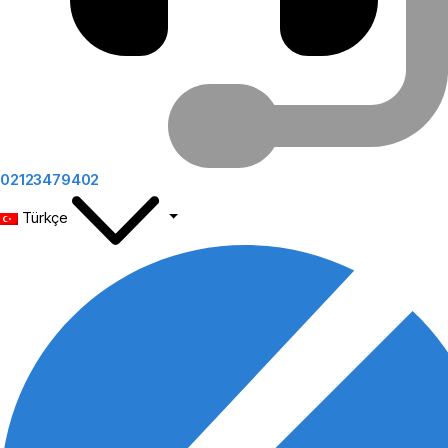
02123479402
Türkçe