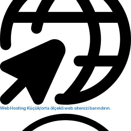
Web Hosting
Küçük/orta ölçekli web sitenizi barındırın.