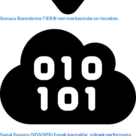
Sunucu Barındırma
TIER III veri merkezinde co-location.
Sanal Sunucu (VDS/VPS)
Esnek kaynaklar, yüksek performans.