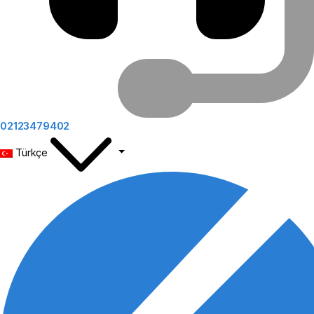
02123479402
Türkçe