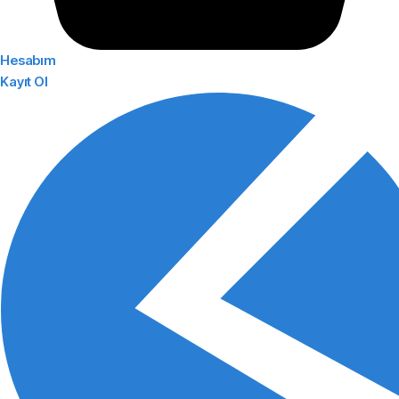
Hesabım
Kayıt Ol