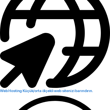
Web Hosting
Küçük/orta ölçekli web sitenizi barındırın.