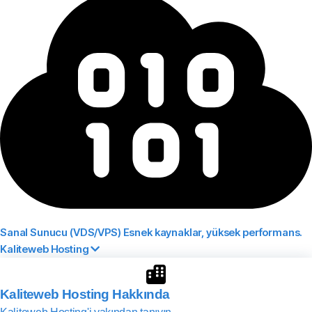
Sanal Sunucu (VDS/VPS)
Esnek kaynaklar, yüksek performans.
Kaliteweb Hosting
Kaliteweb Hosting Hakkında