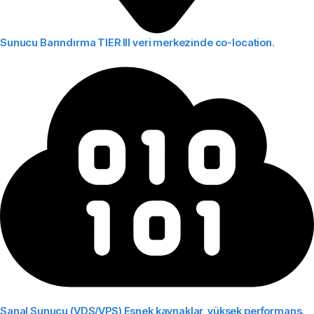
Sunucu Barındırma
TIER III veri merkezinde co-location.
Sanal Sunucu (VDS/VPS)
Esnek kaynaklar, yüksek performans.