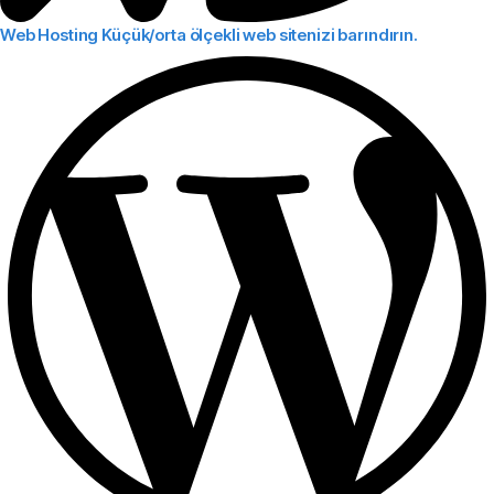
Web Hosting
Küçük/orta ölçekli web sitenizi barındırın.