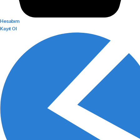
Hesabım
Kayıt Ol