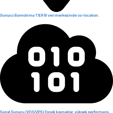
Sunucu Barındırma
TIER III veri merkezinde co-location.
Sanal Sunucu (VDS/VPS)
Esnek kaynaklar, yüksek performans.