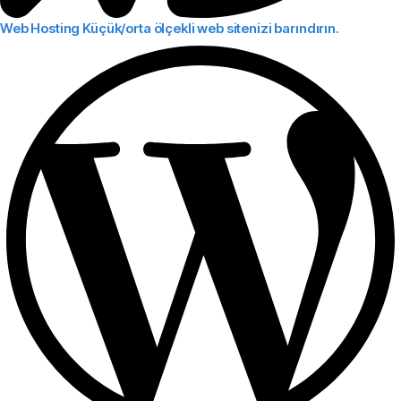
Web Hosting
Küçük/orta ölçekli web sitenizi barındırın.