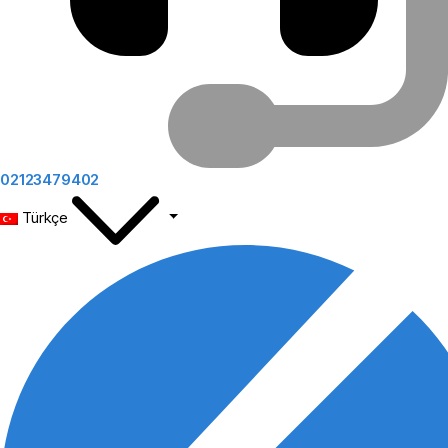
02123479402
Türkçe