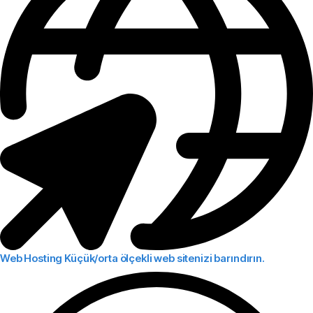
Web Hosting
Küçük/orta ölçekli web sitenizi barındırın.