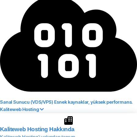
Sanal Sunucu (VDS/VPS)
Esnek kaynaklar, yüksek performans.
Kaliteweb Hosting
Kaliteweb Hosting Hakkında