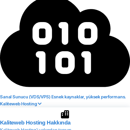
Sanal Sunucu (VDS/VPS)
Esnek kaynaklar, yüksek performans.
Kaliteweb Hosting
Kaliteweb Hosting Hakkında