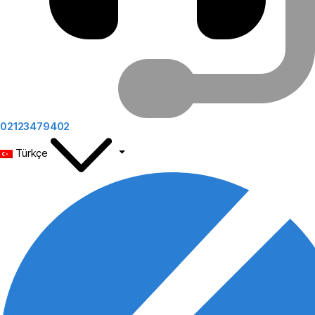
02123479402
Türkçe