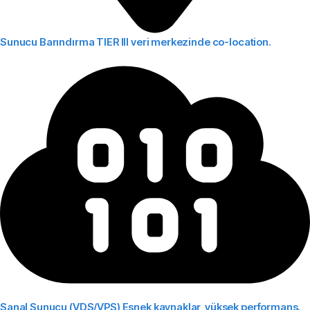
Sunucu Barındırma
TIER III veri merkezinde co-location.
Sanal Sunucu (VDS/VPS)
Esnek kaynaklar, yüksek performans.