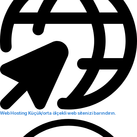
Web Hosting
Küçük/orta ölçekli web sitenizi barındırın.