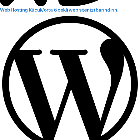
Web Hosting
Küçük/orta ölçekli web sitenizi barındırın.