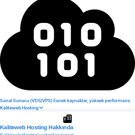
Sanal Sunucu (VDS/VPS)
Esnek kaynaklar, yüksek performans.
Kaliteweb Hosting
Kaliteweb Hosting Hakkında