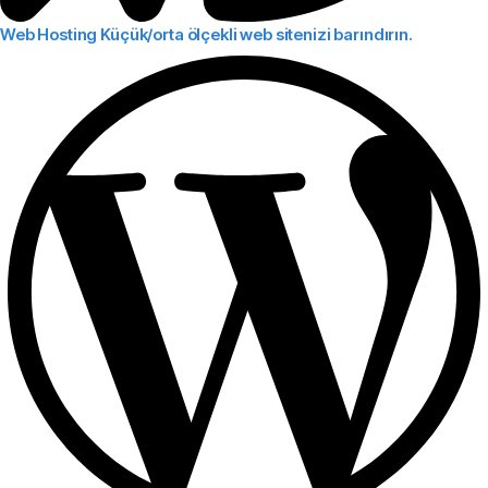
Web Hosting
Küçük/orta ölçekli web sitenizi barındırın.