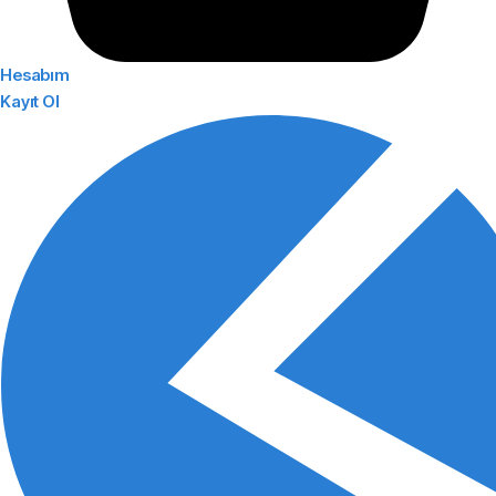
Hesabım
Kayıt Ol