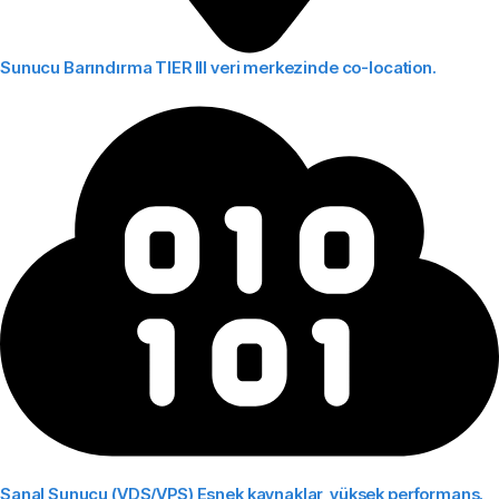
Sunucu Barındırma
TIER III veri merkezinde co-location.
Sanal Sunucu (VDS/VPS)
Esnek kaynaklar, yüksek performans.