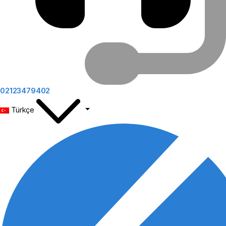
02123479402
Türkçe