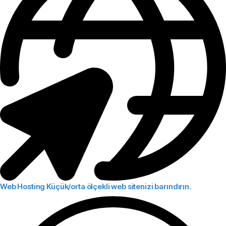
Web Hosting
Küçük/orta ölçekli web sitenizi barındırın.