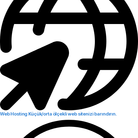
Web Hosting
Küçük/orta ölçekli web sitenizi barındırın.