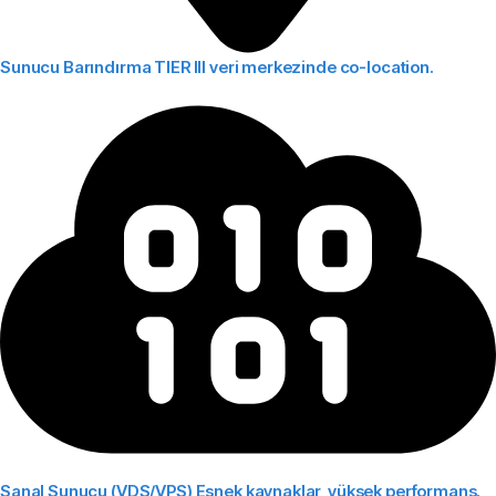
Sunucu Barındırma
TIER III veri merkezinde co-location.
Sanal Sunucu (VDS/VPS)
Esnek kaynaklar, yüksek performans.