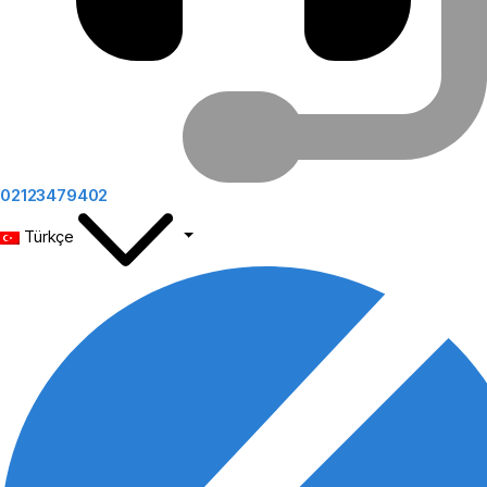
02123479402
Türkçe