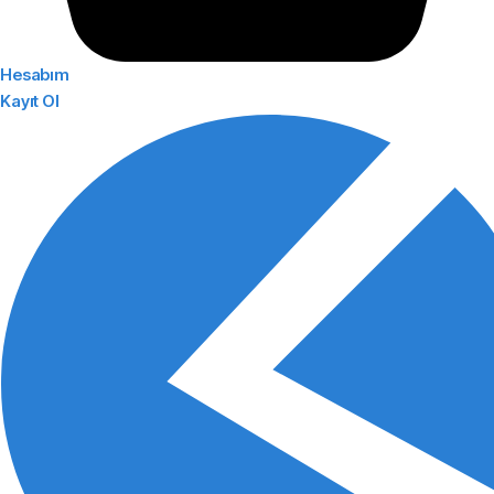
Hesabım
Kayıt Ol