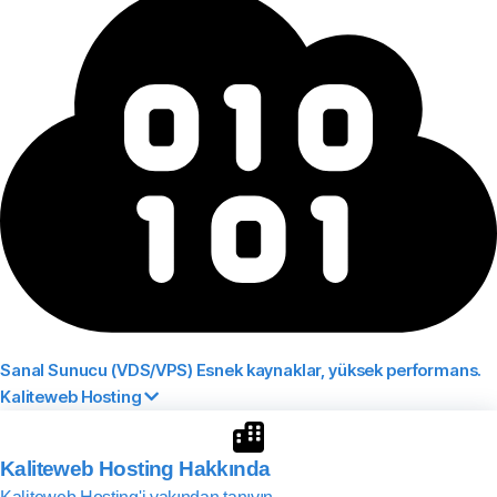
Sanal Sunucu (VDS/VPS)
Esnek kaynaklar, yüksek performans.
Kaliteweb Hosting
Kaliteweb Hosting Hakkında