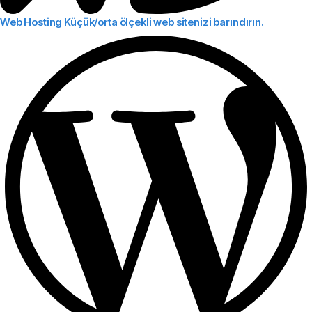
Web Hosting
Küçük/orta ölçekli web sitenizi barındırın.