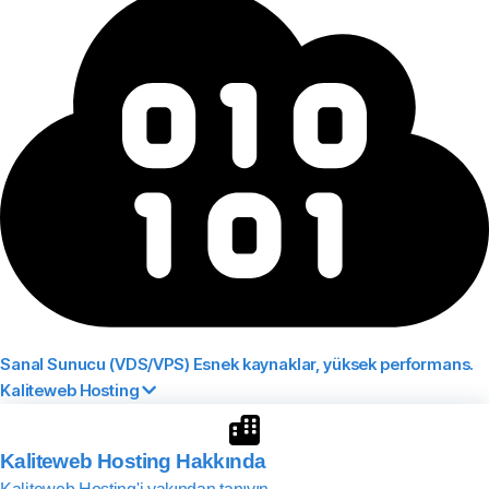
Sanal Sunucu (VDS/VPS)
Esnek kaynaklar, yüksek performans.
Kaliteweb Hosting
Kaliteweb Hosting Hakkında