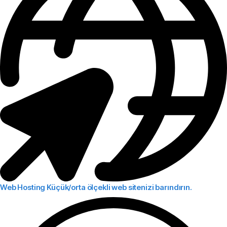
Web Hosting
Küçük/orta ölçekli web sitenizi barındırın.