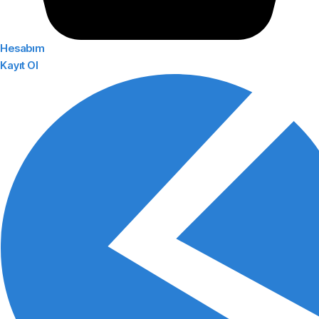
Hesabım
Kayıt Ol