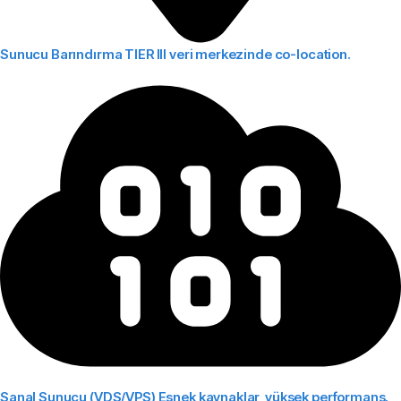
Sunucu Barındırma
TIER III veri merkezinde co-location.
Sanal Sunucu (VDS/VPS)
Esnek kaynaklar, yüksek performans.