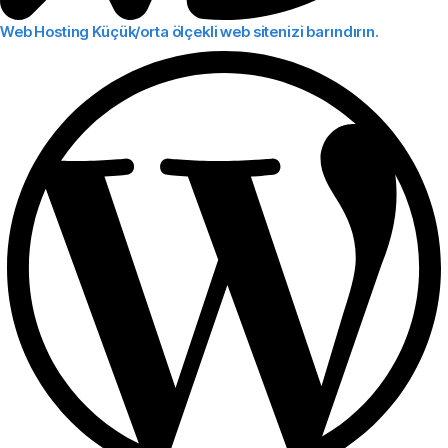
Web Hosting
Küçük/orta ölçekli web sitenizi barındırın.