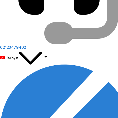
02123479402
Türkçe